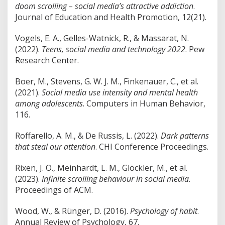
doom scrolling – social media’s attractive addiction
.
Journal of Education and Health Promotion, 12(21).
Vogels, E. A., Gelles-Watnick, R., & Massarat, N.
(2022).
Teens, social media and technology 2022
. Pew
Research Center.
Boer, M., Stevens, G. W. J. M., Finkenauer, C., et al.
(2021).
Social media use intensity and mental health
among adolescents
. Computers in Human Behavior,
116.
Roffarello, A. M., & De Russis, L. (2022).
Dark patterns
that steal our attention
. CHI Conference Proceedings.
Rixen, J. O., Meinhardt, L. M., Glöckler, M., et al.
(2023).
Infinite scrolling behaviour in social media
.
Proceedings of ACM.
Wood, W., & Rünger, D. (2016).
Psychology of habit
.
Annual Review of Psychology, 67.