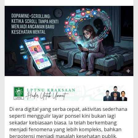
-
S
c
r
o
l
l
i
n
g
:
K
e
t
i
k
a
S
c
r
Di era digital yang serba cepat, aktivitas sederhana
o
seperti menggulir layar ponsel kini bukan lagi
l
sekadar kebiasaan biasa. Ia telah berkembang
l
T
menjadi fenomena yang lebih kompleks, bahkan
a
berpotensi menjadi masalah kesehatan publik.