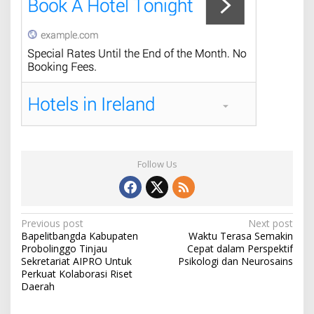
Follow Us
P
Previous post
Next post
Bapelitbangda Kabupaten
Waktu Terasa Semakin
o
Probolinggo Tinjau
Cepat dalam Perspektif
s
Sekretariat AIPRO Untuk
Psikologi dan Neurosains
Perkuat Kolaborasi Riset
t
Daerah
n