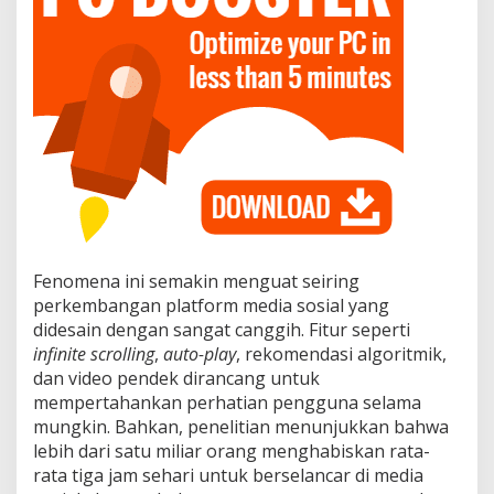
u
K
e
s
e
h
a
t
a
n
M
e
n
t
Fenomena ini semakin menguat seiring
a
perkembangan platform media sosial yang
l
didesain dengan sangat canggih. Fitur seperti
infinite scrolling
,
auto-play
, rekomendasi algoritmik,
dan video pendek dirancang untuk
mempertahankan perhatian pengguna selama
mungkin. Bahkan, penelitian menunjukkan bahwa
lebih dari satu miliar orang menghabiskan rata-
rata tiga jam sehari untuk berselancar di media