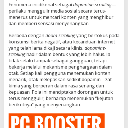
n
Fenomena ini dikenal sebagai
dopamine-scrolling
—
p
perilaku menggulir media sosial secara terus-
a
menerus untuk mencari konten yang menghibur
H
e
dan memberi sensasi menyenangkan.
n
t
Berbeda dengan
doom-scrolling
yang berfokus pada
i
konsumsi berita negatif, atau kecanduan internet
M
yang telah lama dikaji secara klinis,
dopamine-
e
n
scrolling
hadir dalam bentuk yang lebih halus. Ia
j
tidak selalu tampak sebagai gangguan, tetapi
a
bekerja melalui mekanisme penghargaan dalam
d
otak. Setiap kali pengguna menemukan konten
i
A
menarik, otak melepaskan sedikit dopamin—zat
n
kimia yang berperan dalam rasa senang dan
c
kepuasan. Pola ini menciptakan dorongan untuk
a
terus menggulir, berharap menemukan “kejutan
m
berikutnya” yang menyenangkan.
a
n
B
a
r