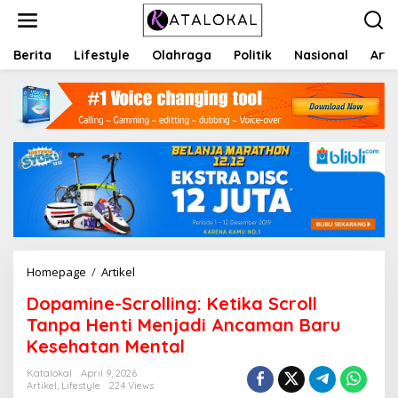
S
k
i
p
Berita
Lifestyle
Olahraga
Politik
Nasional
Arti
t
o
c
o
n
t
e
n
t
Homepage
/
Artikel
D
o
Dopamine-Scrolling: Ketika Scroll
p
a
Tanpa Henti Menjadi Ancaman Baru
m
Kesehatan Mental
i
n
Katalokal
April 9, 2026
e
Artikel
,
Lifestyle
224 Views