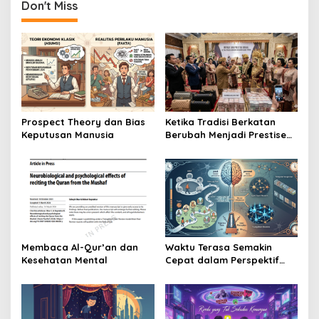
Don't Miss
a
v
i
g
a
t
Prospect Theory dan Bias
Ketika Tradisi Berkatan
i
Keputusan Manusia
Berubah Menjadi Prestise
o
Sosial
n
Membaca Al-Qur’an dan
Waktu Terasa Semakin
Kesehatan Mental
Cepat dalam Perspektif
Psikologi dan Neurosains