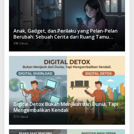
Anak, Gadget, dan Perilaku yang Pelan-Pelan
Berubah: Sebuah Cerita dari Ruang Tamu
yang Sunyi
398 Views
Digital Detox Bukan Menjauh dari Dunia, Tapi
Mengembalikan Kendali
374 Views