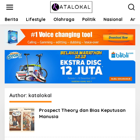
S
k
i
p
Berita
Lifestyle
Olahraga
Politik
Nasional
Arti
t
o
c
o
n
t
e
n
t
Author:
katalokal
Prospect Theory dan Bias Keputusan
Manusia