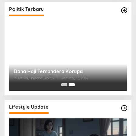
Politik Terbaru
at
Dana Haji Tersandera Korupsi
In Artikel, Nasional, Politik
|
January 16, 2026
Lifestyle Update