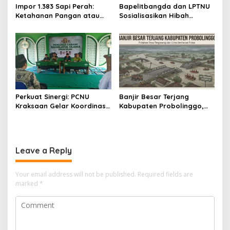
Impor 1.383 Sapi Perah:
Bapelitbangda dan LPTNU
Ketahanan Pangan atau
Sosialisasikan Hibah
Ketergantungan?
Penelitian dan Pojok
Statistik untuk Perguruan
Tinggi
Perkuat Sinergi: PCNU
Banjir Besar Terjang
Kraksaan Gelar Koordinasi
Kabupaten Probolinggo,
dengan MWCNU
Puluhan Desa Tergenang
dan Lima Jembatan Putus
Leave a Reply
Your email address will not be published.
Required fields are
marked
*