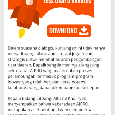
u
k
P
e
r
k
u
a
t
K
Dalam suasana dialogis, kunjungan ini tidak hanya
o
l
menjadi ajang silaturahmi, tetapi juga forum
a
strategis untuk membahas arah pengembangan
b
riset daerah. Bapelitbangda meninjau langsung
o
sekretariat AIPRO yang masih dalam proses
r
a
perampungan, termasuk program-program
s
inovasi yang telah berjalan serta potensi
i
kolaborasi yang dapat dikembangkan ke depan.
R
i
Kepala Bidang Litbang, Alfiatul Khoiriyah,
s
e
menyampaikan bahwa keberadaan AIPRO
t
merupakan aset penting dalam memperkuat
D