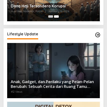
at
Dana Haji Tersandera Korupsi
In Artikel, Nasional, Politik
|
January 16, 2026
Lifestyle Update
Anak, Gadget, dan Perilaku yang Pelan-Pelan
Berubah: Sebuah Cerita dari Ruang Tamu
yang Sunyi
412 Views