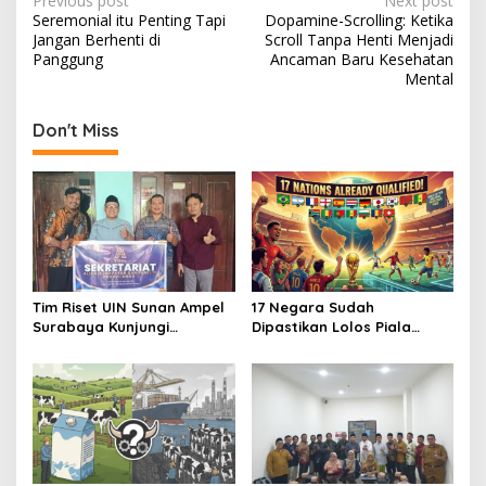
P
Previous post
Next post
Seremonial itu Penting Tapi
Dopamine-Scrolling: Ketika
o
Jangan Berhenti di
Scroll Tanpa Henti Menjadi
s
Panggung
Ancaman Baru Kesehatan
Mental
t
n
Don't Miss
a
v
i
g
a
t
Tim Riset UIN Sunan Ampel
17 Negara Sudah
Surabaya Kunjungi
Dipastikan Lolos Piala
i
Sekretariat AIPRO
Dunia 2026
o
n