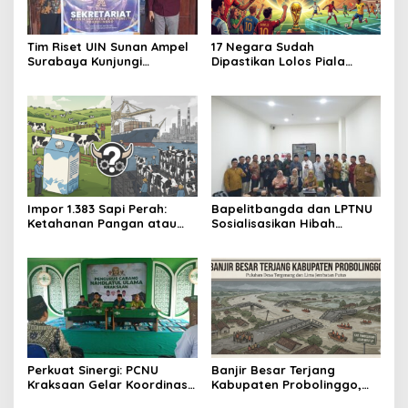
Tim Riset UIN Sunan Ampel
17 Negara Sudah
Surabaya Kunjungi
Dipastikan Lolos Piala
Sekretariat AIPRO
Dunia 2026
Impor 1.383 Sapi Perah:
Bapelitbangda dan LPTNU
Ketahanan Pangan atau
Sosialisasikan Hibah
Ketergantungan?
Penelitian dan Pojok
Statistik untuk Perguruan
Tinggi
Perkuat Sinergi: PCNU
Banjir Besar Terjang
Kraksaan Gelar Koordinasi
Kabupaten Probolinggo,
dengan MWCNU
Puluhan Desa Tergenang