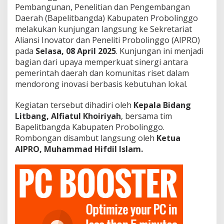
T
Pembangunan, Penelitian dan Pengembangan
i
Daerah (Bapelitbangda) Kabupaten Probolinggo
n
melakukan kunjungan langsung ke Sekretariat
j
a
Aliansi Inovator dan Peneliti Probolinggo (AIPRO)
u
pada
Selasa, 08 April 2025
. Kunjungan ini menjadi
S
bagian dari upaya memperkuat sinergi antara
e
pemerintah daerah dan komunitas riset dalam
k
mendorong inovasi berbasis kebutuhan lokal.
r
e
t
Kegiatan tersebut dihadiri oleh
Kepala Bidang
a
Litbang, Alfiatul Khoiriyah
, bersama tim
r
Bapelitbangda Kabupaten Probolinggo.
i
Rombongan disambut langsung oleh
Ketua
a
t
AIPRO, Muhammad Hifdil Islam.
A
I
P
R
O
U
n
t