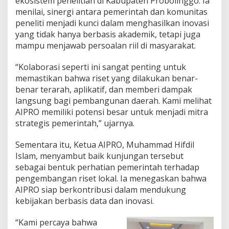
ekosistem penelitian di Kabupaten Probolinggo. Ia
a
menilai, sinergi antara pemerintah dan komunitas
e
peneliti menjadi kunci dalam menghasilkan inovasi
r
a
yang tidak hanya berbasis akademik, tetapi juga
h
mampu menjawab persoalan riil di masyarakat.
“Kolaborasi seperti ini sangat penting untuk
memastikan bahwa riset yang dilakukan benar-
benar terarah, aplikatif, dan memberi dampak
langsung bagi pembangunan daerah. Kami melihat
AIPRO memiliki potensi besar untuk menjadi mitra
strategis pemerintah,” ujarnya.
Sementara itu, Ketua AIPRO, Muhammad Hifdil
Islam, menyambut baik kunjungan tersebut
sebagai bentuk perhatian pemerintah terhadap
pengembangan riset lokal. Ia menegaskan bahwa
AIPRO siap berkontribusi dalam mendukung
kebijakan berbasis data dan inovasi.
“Kami percaya bahwa