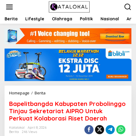
S
k
i
p
Berita
Lifestyle
Olahraga
Politik
Nasional
Arti
t
o
c
o
n
t
e
n
t
Homepage
/
Berita
B
a
Bapelitbangda Kabupaten Probolinggo
p
e
Tinjau Sekretariat AIPRO Untuk
l
Perkuat Kolaborasi Riset Daerah
i
t
Katalokal
April 8, 2026
b
Berita
246 Views